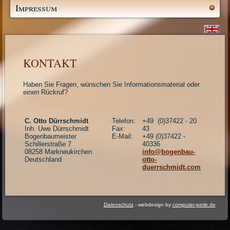
Impressum
KONTAKT
Haben Sie Fragen, wünschen Sie Informationsmaterial oder
einen Rückruf?
C. Otto Dürrschmidt
Telefon:
+49 (0)37422 - 20
Inh. Uwe Dürrschmidt
Fax:
43
Bogenbaumeister
E-Mail:
+49 (0)37422 -
Schillerstraße 7
40336
08258 Markneukirchen
info@bogenbau-
Deutschland
otto-
duerrschmidt.com
Datenschutz
- webdesign by
computer-perle.de