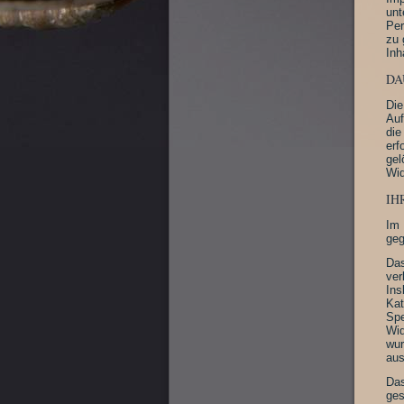
unt
Per
zu 
Inh
DA
Die
Auf
die
erf
gel
Wid
IH
Im 
geg
Das
ver
Ins
Kat
Spe
Wid
wur
aus
Das
ges