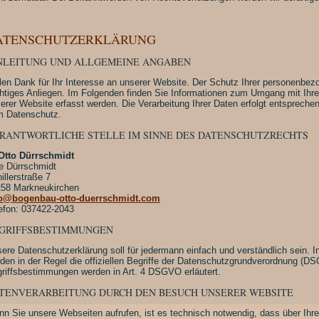
ATENSCHUTZERKLÄRUNG
NLEITUNG UND ALLGEMEINE ANGABEN
len Dank für Ihr Interesse an unserer Website. Der Schutz Ihrer personenbez
htiges Anliegen. Im Folgenden finden Sie Informationen zum Umgang mit Ihre
erer Website erfasst werden. Die Verarbeitung Ihrer Daten erfolgt entsprech
 Datenschutz.
RANTWORTLICHE STELLE IM SINNE DES DATENSCHUTZRECHTS
Otto Dürrschmidt
 Dürrschmidt
illerstraße 7
58 Markneukirchen
fo@bogenbau-otto-duerrschmidt.com
efon: 037422-2043
GRIFFSBESTIMMUNGEN
ere Datenschutzerklärung soll für jedermann einfach und verständlich sein. I
den in der Regel die offiziellen Begriffe der Datenschutzgrundverordnung (DS
riffsbestimmungen werden in Art. 4 DSGVO erläutert.
TENVERARBEITUNG DURCH DEN BESUCH UNSERER WEBSITE
n Sie unsere Webseiten aufrufen, ist es technisch notwendig, dass über Ihr