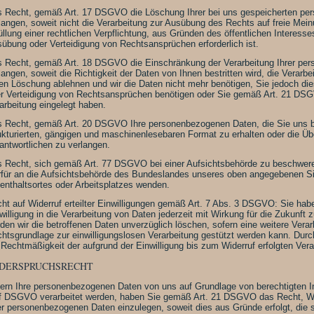
 Recht, gemäß Art. 17 DSGVO die Löschung Ihrer bei uns gespeicherten p
langen, soweit nicht die Verarbeitung zur Ausübung des Rechts auf freie Mei
üllung einer rechtlichen Verpflichtung, aus Gründen des öffentlichen Interes
übung oder Verteidigung von Rechtsansprüchen erforderlich ist.
 Recht, gemäß Art. 18 DSGVO die Einschränkung der Verarbeitung Ihrer pe
langen, soweit die Richtigkeit der Daten von Ihnen bestritten wird, die Verarb
en Löschung ablehnen und wir die Daten nicht mehr benötigen, Sie jedoch d
r Verteidigung von Rechtsansprüchen benötigen oder Sie gemäß Art. 21 DS
arbeitung eingelegt haben.
 Recht, gemäß Art. 20 DSGVO Ihre personenbezogenen Daten, die Sie uns ber
ukturierten, gängigen und maschinenlesebaren Format zu erhalten oder die Üb
antwortlichen zu verlangen.
 Recht, sich gemäß Art. 77 DSGVO bei einer Aufsichtsbehörde zu beschwere
rfür an die Aufsichtsbehörde des Bundeslandes unseres oben angegebenen Sit
enthaltsortes oder Arbeitsplatzes wenden.
ht auf Widerruf erteilter Einwilligungen gemäß Art. 7 Abs. 3 DSGVO: Sie habe
willigung in die Verarbeitung von Daten jederzeit mit Wirkung für die Zukunft 
den wir die betroffenen Daten unverzüglich löschen, sofern eine weitere Verar
htsgrundlage zur einwilligungslosen Verarbeitung gestützt werden kann. Durch
 Rechtmäßigkeit der aufgrund der Einwilligung bis zum Widerruf erfolgten Verar
DERSPRUCHSRECHT
ern Ihre personenbezogenen Daten von uns auf Grundlage von berechtigten I
. f DSGVO verarbeitet werden, haben Sie gemäß Art. 21 DSGVO das Recht, Wi
er personenbezogenen Daten einzulegen, soweit dies aus Gründe erfolgt, die s