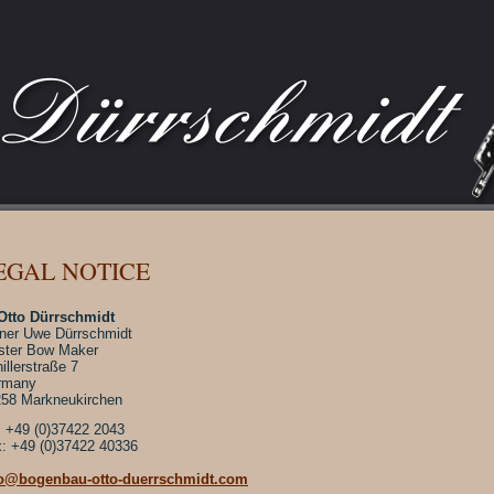
EGAL NOTICE
Otto Dürrschmidt
er Uwe Dürrschmidt
ster Bow Maker
illerstraße 7
rmany
58 Markneukirchen
: +49 (0)37422 2043
: +49 (0)37422 40336
fo@bogenbau-otto-duerrschmidt.com