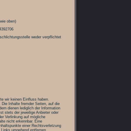
 wie oben)
74392706
chlichtungsstelle weder verpflichtet
lte wir keinen Einfluss haben.
ie Inhalte fremder Seiten, auf die
dern dienen lediglich der Information
t stets der jeweilige Anbieter oder
der Verlinkung auf mögliche
lte nicht erkennbar. Eine
Anhaltspunkte einer Rechtsverletzung
e Links umgehend entfernen.