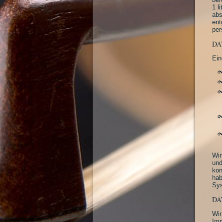
1 l
abs
ent
per
DA
Ein
Wir
und
kon
hab
Sys
DA
Wir
Imp