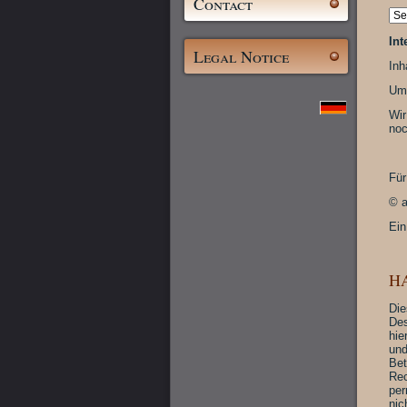
Contact
Int
Legal Notice
Inh
Ums
Wir
noc
Für
© a
Ein
H
Die
Des
hie
und
Bet
Rec
per
nic