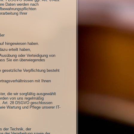
Ihre Daten werden nach
ufbewahrungspflichten
rarbeitung Ihrer
ßer
rauf hingewiesen haben.
azu erteilt haben,
 Ausübung oder Verteidigung von
ass Sie ein überwiegendes
e gesetzliche Verpflichtung besteht
ertragsverhältnissen mit Ihnen
er, die wir sorgfältig ausgewählt
werden von uns regelmäßig
gem. Art. 28 DSGVO geschlossen
wie Wartung und Pflege unserer IT-
 der Technik, der
e der Verarbeitung sowie der