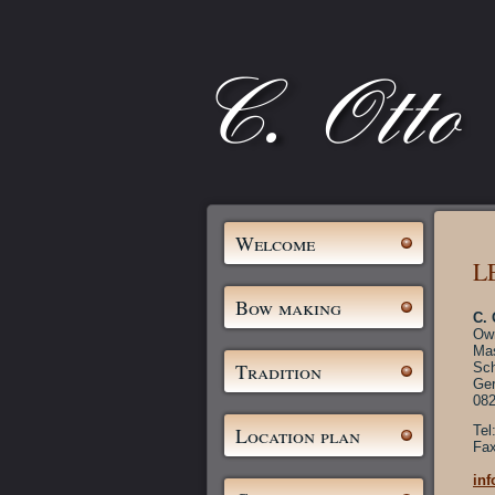
Welcome
L
Bow making
C. 
Own
Ma
Tradition
Sch
Ge
082
Location plan
Tel
Fax
in