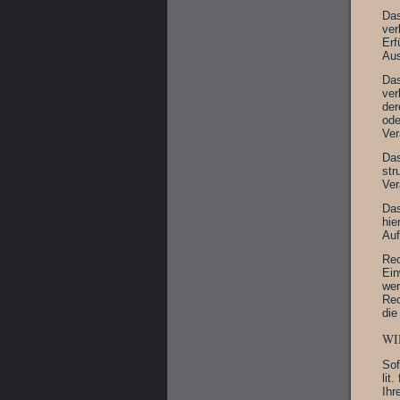
Das
ver
Erf
Aus
Das
ver
der
ode
Ver
Das
str
Ver
Das
hie
Auf
Rec
Ein
wer
Rec
die
WI
Sof
lit
Ihr