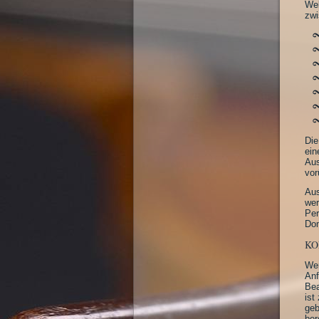
Web
zwi
Die
ein
Aus
vor
Aus
wer
Per
Dom
KO
Wen
Anf
Bea
ist
geb
ber