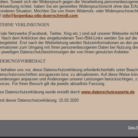
eben. Soweit sich der Widerspruch gegen die Verarbeitung personenbezoge
ektwerbung richtet, haben Sie ein generelles Widerspruchsrecht ohne das Erfo
onderen Situation. Möchten Sie von Ihrem Widerrufs- oder Widerspruchsrech
il
info@bogenbau-otto-duerrschmidt.com
.
TERNE VERLINKUNGEN
iale Netzwerke (Facebook, Twitter, Xing etc.) sind auf unserer Webseite nicht
t: Nach dem Anklicken des eingebundenen Text-/Bild-Links werden Sie auf die 
tergeleitet. Erst nach der Weiterleitung werden Nutzerinformationen an den jew
ormationen zum Umgang mit Ihren personenbezogenen Daten bei Nutzung die
 jeweiligen Datenschutzbestimmungen der von Ihnen genutzten Anbieter.
DERUNGSVORBEHALT
 behalten uns vor, diese Datenschutzerklärung erforderlichenfalls unter Beac
enschutzvorschriften anzupassen bzw. zu aktualisieren. Auf diese Weise könn
orderungen anpassen und Änderungen unserer Leistungen berücksichtigen, z. 
vices. Für Ihren Besuch gilt die jeweils aktuellste Fassung.
se Datenschutzerklärung wurde erstellt durch
www.datenschutzexperte.de
nd dieser Datenschutzerklärung:
15.02.2020
Data P