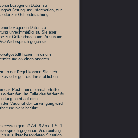
ersonenbezogenen Daten zu
nungsäußerung und Information, zur
ses oder zur Geltendmachung,
rsonenbezogenen Daten zu
eitung unrechtmäßig ist, Sie aber
iese zur Geltendmachung, Ausübung
GVO Widerspruch gegen die
eitgestellt haben, in einem
ermittlung an einen anderen
n. In der Regel können Sie sich
zes oder ggf. die Ihres üblichen
n das Recht, eine einmal erteilte
zu widerrufen. Im Falle des Widerrufs
beitung nicht auf eine
 den Widerruf der Einwilligung wird
beitung nicht berührt.
nteressen gemäß Art. 6 Abs. 1 S. 1
derspruch gegen die Verarbeitung
ich aus Ihrer besonderen Situation