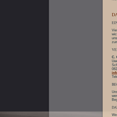
D
EI
Vie
wic
uns
zum
VE
C. 
Uwe
Sch
082
in
Tel
BE
Uns
wer
Beg
DA
Wen