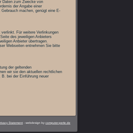
ner Daten zum Zwecke von
rdernis der Angabe einer
t Gebrauch machen, genügt eine E-
 verlinkt. Für weitere Verlinkungen
Seite des jeweiligen Anbieters
eiligen Anbieter übertragen.
ser Webseiten entnehmen Sie bitte
htung der geltenden
en wir sie den aktuellen rechtlichen
B. bei der Einführung neuer
rivacy Statement
- webdesign by
computer-perle.de