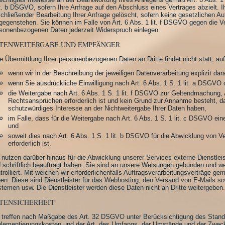
it. b DSGVO, sofern Ihre Anfrage auf den Abschluss eines Vertrages abzielt. 
chließender Bearbeitung Ihrer Anfrage gelöscht, sofern keine gesetzlichen A
gegenstehen. Sie können im Falle von Art. 6 Abs. 1 lit. f DSGVO gegen die Ve
sonenbezogenen Daten jederzeit Widerspruch einlegen.
TENWEITERGABE UND EMPFÄNGER
e Übermittlung Ihrer personenbezogenen Daten an Dritte findet nicht statt, au
wenn wir in der Beschreibung der jeweiligen Datenverarbeitung explizit da
wenn Sie ausdrückliche Einwilligung nach Art. 6 Abs. 1 S. 1 lit. a DSGVO d
die Weitergabe nach Art. 6 Abs. 1 S. 1 lit. f DSGVO zur Geltendmachung,
Rechtsansprüchen erforderlich ist und kein Grund zur Annahme besteht, d
schutzwürdiges Interesse an der Nichtweitergabe Ihrer Daten haben,
im Falle, dass für die Weitergabe nach Art. 6 Abs. 1 S. 1 lit. c DSGVO ein
und
soweit dies nach Art. 6 Abs. 1 S. 1 lit. b DSGVO für die Abwicklung von V
erforderlich ist.
 nutzen darüber hinaus für die Abwicklung unserer Services externe Dienstleist
 schriftlich beauftragt haben. Sie sind an unsere Weisungen gebunden und 
trolliert. Mit welchen wir erforderlichenfalls Auftragsverarbeitungsverträge 
en. Diese sind Dienstleister für das Webhosting, den Versand von E-Mails so
temen usw. Die Dienstleister werden diese Daten nicht an Dritte weitergeben.
TENSICHERHEIT
 treffen nach Maßgabe des Art. 32 DSGVO unter Berücksichtigung des Stands
lementierungskosten und der Art, des Umfangs, der Umstände und der Zweck