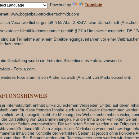
Powered by
Translate
ernet:
www.bogenbau-otto-duerrschmidt.com
altlich Verantwortlicher gemäß § 55 Abs. 2 RStV: Uwe Dürrschmidt (Anschrift
atzsteuer-Identifikationsnummer gemäß § 27 a Umsatzsteuergesetz: DE 1
 sind zur Teilnahme an einem Streitbeilegungsverfahren vor einer Verbrauchers
h dazu bereit.
 die Gestaltung wurde ein Foto des Bilderdienstes Fotolia verwendet:
wfoto - Fotolia.com
 weiteres Foto stammt von André Karwath (Ansicht von Markneukirchen).
AFTUNGSHINWEIS
ser Internetauftritt enthält Links zu externen Webseiten Dritter, auf deren Inha
halb kann für diese fremden Inhalte auch keine Gewähr übernommen werden. D
r verlinkt wird, spiegeln nicht die Meinung des Webseitenbetreibers wider, son
 der Darstellung von Zusammenhängen. Für die Inhalte der verlinkten Seiten is
reiber der Seiten verantwortlich. Die verlinkten Seiten wurden zum Zeitpunkt 
htsverstöße überprüft. Zum Zeitpunkt der Verlinkung waren rechtswidrige Inha
manente inhaltliche Kontrolle der verlinkten Seiten ist jedoch ohne konkrete 
ht zumutbar. Bei Bekanntwerden von Rechtsverletzungen werden wir derartig