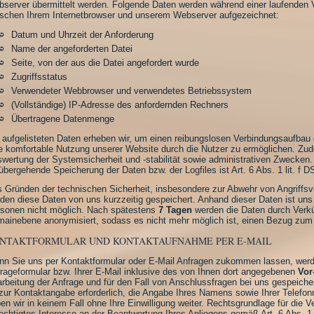
server übermittelt werden. Folgende Daten werden während einer laufenden
schen Ihrem Internetbrowser und unserem Webserver aufgezeichnet:
Datum und Uhrzeit der Anforderung
Name der angeforderten Datei
Seite, von der aus die Datei angefordert wurde
Zugriffsstatus
Verwendeter Webbrowser und verwendetes Betriebssystem
(Vollständige) IP-Adresse des anfordernden Rechners
Übertragene Datenmenge
 aufgelisteten Daten erheben wir, um einen reibungslosen Verbindungsaufbau
e komfortable Nutzung unserer Website durch die Nutzer zu ermöglichen. Zud
wertung der Systemsicherheit und -stabilität sowie administrativen Zwecken.
übergehende Speicherung der Daten bzw. der Logfiles ist Art. 6 Abs. 1 lit. f
 Gründen der technischen Sicherheit, insbesondere zur Abwehr von Angriffs
den diese Daten von uns kurzzeitig gespeichert. Anhand dieser Daten ist uns
sonen nicht möglich. Nach spätestens
7 Tagen
werden die Daten durch Verkü
ainebene anonymisiert, sodass es nicht mehr möglich ist, einen Bezug zum 
NTAKTFORMULAR UND KONTAKTAUFNAHME PER E-MAIL
n Sie uns per Kontaktformular oder E-Mail Anfragen zukommen lassen, wer
rageformular bzw. Ihrer E-Mail inklusive des von Ihnen dort angegebenen
Vor
rbeitung der Anfrage und für den Fall von Anschlussfragen bei uns gespeiche
 zur Kontaktangabe erforderlich, die Angabe Ihres Namens sowie Ihrer Telefonn
en wir in keinem Fall ohne Ihre Einwilligung weiter. Rechtsgrundlage für die V
echtigtes Interesse an der Beantwortung Ihres Anliegens gemäß Art. 6 Abs. 1 