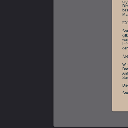
erg
Dir
bes
Ma
EX
Soz
gil
wei
Inf
den
ÄN
Wir
Dat
Anf
Ser
Die
Sta